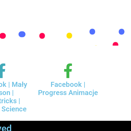
k | Mały
Facebook |
son |
Progress Animacje
ricks |
 Science
ved