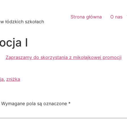
Strona główna
O nas
 w łódzkich szkołach
cja I
Zapraszamy do skorzystania z mikołajkowej promocji
ja
,
zniżka
Wymagane pola są oznaczone
*