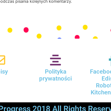
podczas pisania kolejnych komentarzy.
isy
Polityka
Faceboo
prywatności
Edi
Robot
Kitchen
Progress 2018 All Rights Reser