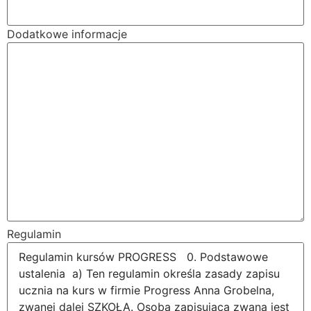
hiszpański
niemiecki
francuski
w placówce
Dodatkowe informacje
Regulamin