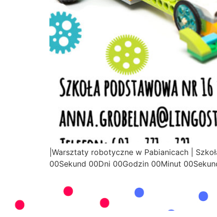
|Warsztaty robotyczne w Pabianicach | Szkoł
00Sekund 00Dni 00Godzin 00Minut 00Sekun